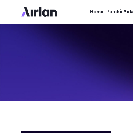
Home
Perchè Airl