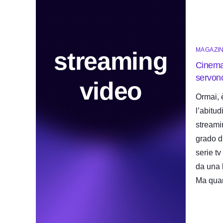
MAGAZI
streaming
Cinema
servon
video
Ormai, 
l’abitud
streamin
grado d
serie t
da una 
Ma quan