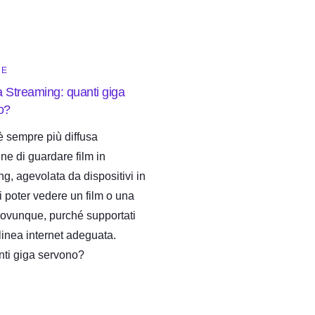
NE
 Streaming: quanti giga
o?
è sempre più diffusa
ine di guardare film in
g, agevolata da dispositivi in
i poter vedere un film o una
v ovunque, purché supportati
linea internet adeguata.
ti giga servono?