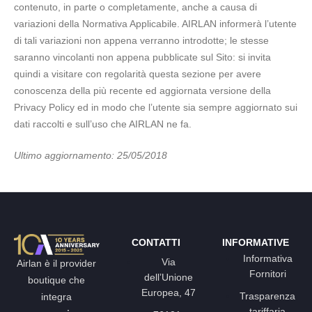
contenuto, in parte o completamente, anche a causa di
variazioni della Normativa Applicabile. AIRLAN informerà l’utente
di tali variazioni non appena verranno introdotte; le stesse
saranno vincolanti non appena pubblicate sul Sito: si invita
quindi a visitare con regolarità questa sezione per avere
conoscenza della più recente ed aggiornata versione della
Privacy Policy ed in modo che l’utente sia sempre aggiornato sui
dati raccolti e sull’uso che AIRLAN ne fa.
Ultimo aggiornamento: 25/05/2018
CONTATTI
INFORMATIVE
Informativa
Via
Airlan è il provider
Fornitori
dell’Unione
boutique che
Europea, 47
Trasparenza
integra
tariffaria