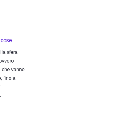
e cose
lla sfera
 ovvero
ti che vanno
, fino a
r
.