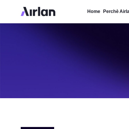
Home
Perchè Airl