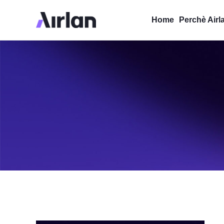
Home
Perchè Airl