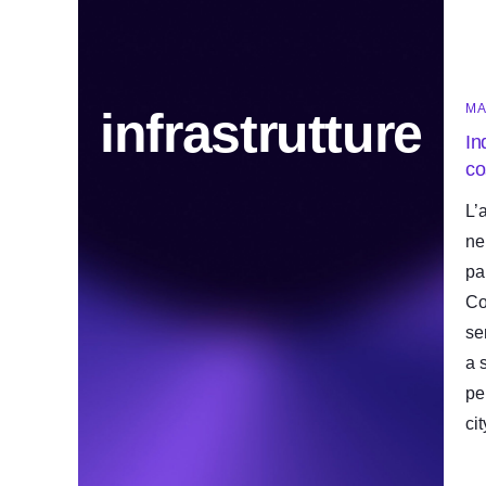
MA
infrastrutture
In
co
L’
ne
pa
Co
se
a 
pe
cit