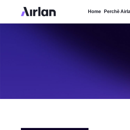
Home
Perchè Airl