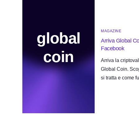
MAGAZINE
global
Arriva Global Coi
Facebook
coin
Arriva la criptov
Global Coin. Sco
si tratta e come f