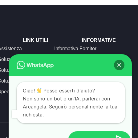
LINK UTILI
INFORMATIVE
Assistenza
Informativa Fornitori
Soluzioni Business
Trasparenza tariffaria
Soluzioni Corporate
Trasparenza tecnica
Soluzioni Home
Carta dei servizi
Ciao!
Posso esserti d'aiuto?
Speed Test
Concilia Web
Non sono un bot o un'IA, parlerai con
Arcangela. Seguirò personalmente la tua
richiesta.