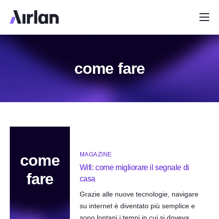
Home
Perchè Airlan
come fare
Soluzioni
Copertura
Info
Assistenza
MAGAZINE
come
Wifi: come migliorare il segnale di
fare
casa
Grazie alle nuove tecnologie, navigare
su internet è diventato più semplice e
sono lontani i tempi in cui si doveva