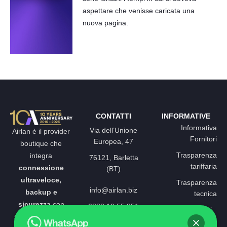
aspettare che venisse caricata una
nuova pagina.
CONTATTI
INFORMATIVE
Informativa
Via dell’Unione
Airlan è il provider
Fornitori
Europea, 47
boutique che
Trasparenza
integra
76121, Barletta
tariffaria
connessione
(BT)
ultraveloce,
Trasparenza
info@airlan.biz
backup e
tecnica
sicurezza
con
0883 19 55 851
Carta dei servizi
soluzioni always-
Concilia Web