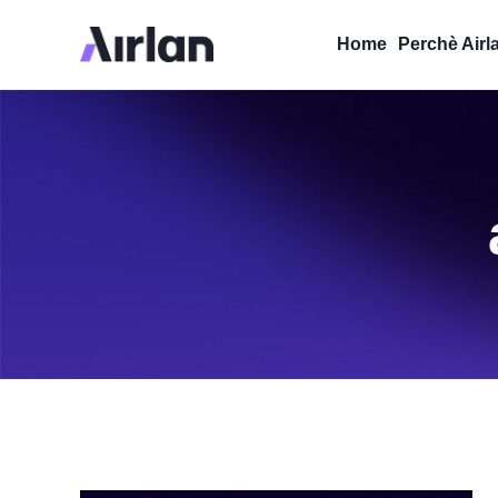
Home
Perchè Airl