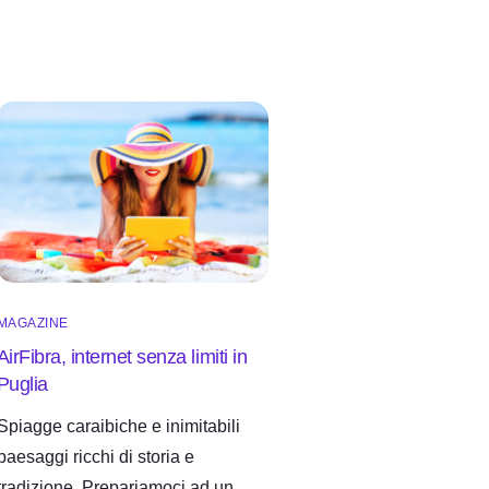
MAGAZINE
AirFibra, internet senza limiti in
Puglia
Spiagge caraibiche e inimitabili
paesaggi ricchi di storia e
tradizione. Prepariamoci ad un